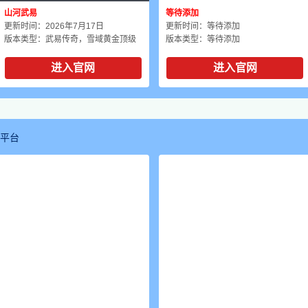
山河武易
等待添加
更新时间：2026年7月17日
更新时间：等待添加
版本类型：武易传奇，雪域黄金顶级
版本类型：等待添加
进入官网
进入官网
的平台