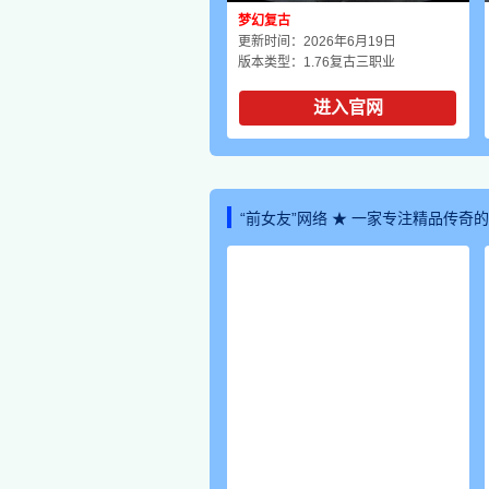
梦幻复古
更新时间：2026年6月19日
版本类型：1.76复古三职业
进入官网
“前女友”网络 ★ 一家专注精品传奇