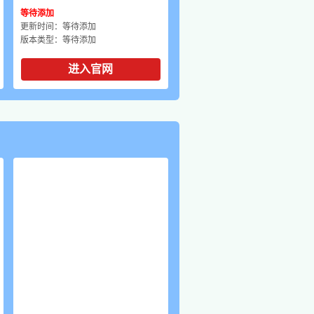
等待添加
更新时间：等待添加
版本类型：等待添加
进入官网