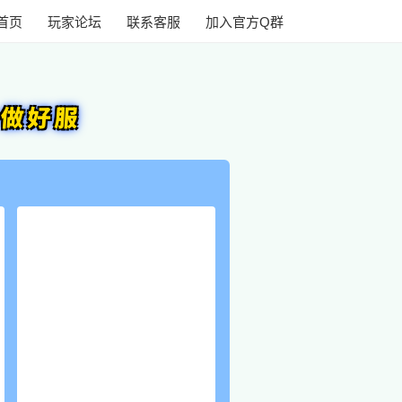
首页
玩家论坛
联系客服
加入官方Q群
心做好服