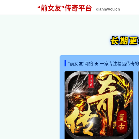
“前女友”传奇平台
qiannvyou.cn
长期更
“前女友”网络 ★ 一家专注精品传奇